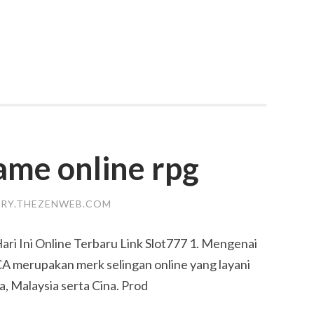
me online rpg
RY.THEZENWEB.COM
i Ini Online Terbaru Link Slot777 1. Mengenai
rupakan merk selingan online yang layani
a, Malaysia serta Cina. Prod