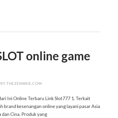
OT online game
RY.THEZENWEB.COM
 Ini Online Terbaru Link Slot777 1. Terkait
and kesenangan online yang layani pasar Asia
a dan Cina. Produk yang