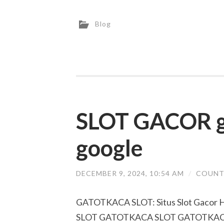
Blog
SLOT GACOR g
google
DECEMBER 9, 2024, 10:54 AM
/
COUNT
GATOTKACA SLOT: Situs Slot Gacor Har
SLOT GATOTKACA SLOT GATOTKACA ya