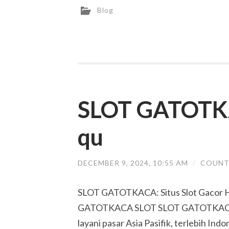
Blog
SLOT GATOTKA
qu
DECEMBER 9, 2024, 10:55 AM
/
COUNT
SLOT GATOTKACA: Situs Slot Gacor Hari
GATOTKACA SLOT SLOT GATOTKACA m
layani pasar Asia Pasifik, terlebih Indo