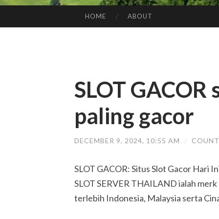
HOME
ABOUT
SKIP TO CONTENT
SLOT GACOR si
paling gacor
DECEMBER 9, 2024, 10:55 AM
/
COUNT
SLOT GACOR: Situs Slot Gacor Hari In
SLOT SERVER THAILAND ialah merk seli
terlebih Indonesia, Malaysia serta Cin