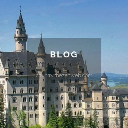
BLOG
country.thezenweb.com